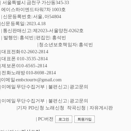
|  
서울특별시 금천구 
가산동345-33
 에이스하이엔드타워7차 1003호
| 신문등록번호: 서울, 아54804 
|신문등록일: 2023.4.18
 | 통신판매신고: 제2023-서울양천-0262호
 |  발행인: 홍석빈 
| 편집인: 홍석빈  
| 청소년보호책임자: 홍석빈 
| 대표전화 02-2602-2814 
| 대표폰  010 -3535 -2814  
| 제보폰 010 -6565 -2814 
| 전화노래방 010-8698 -2814 
|이메일 embctourtv@gmail.com 
| 
이메일 무단수집거부
 |  
불편신고
 | 
광고문의
| 
이메일 무단수집거부
불편신고
광고문의
  |  
 | 
|
기자 PD신청
노래신청
작곡신청
|
자유게시판
|
PC버전
로그인
회원가입