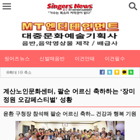
씽어즈뉴스
신발매음반
이건안돼
이건필수
확대
l
축소
계산노인문화센터, 팔순 어르신 축하하는 ‘장미
정원 오감페스티벌’ 성황
윤환 구청장 참석해 팔순 어르신 축하... 건강과 행복 기원