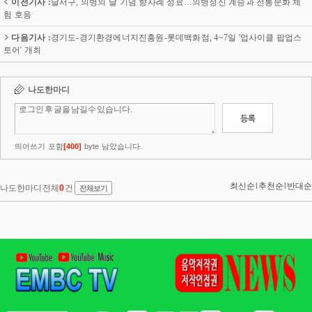
이전기사 :
달서구, 의병의 날 기념 향사례 성료…의병정신 계승과 전통문화 체
험 호응
다음기사 :
경기도-경기환경에너지진흥원-롯데백화점, 4~7일 '업사이클 팝업스
토어' 개최