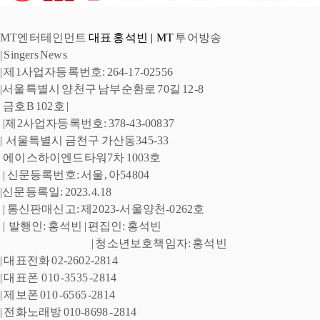
MT엔터테인먼트
 대표 홍석빈  |  MT
 투어방송 
| 
Singers News 
| 제1사업자등록번호: 264-17-02556 
|서울특별시 양천구 남부순환로 
70길 12-8
 금호B 102호 |
 |제2사업자등록번호: 378-43-00837 
|  
서울특별시 금천구 
가산동345-33
 에이스하이엔드타워7차 1003호
| 신문등록번호: 서울, 아54804 
|신문등록일: 2023.4.18
 | 통신판매신고: 제2023-서울양천-0262호
 |  발행인: 홍석빈 
| 편집인: 홍석빈  
| 청소년보호책임자: 홍석빈 
| 대표전화 02-2602-2814 
| 대표폰  010 -3535 -2814  
| 제보폰 010 -6565 -2814 
| 전화노래방 010-8698 -2814 