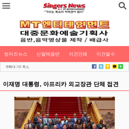
씽어즈뉴스
신발매음반
이건안돼
이건필수
확대
l
축소
이재명 대통령, 아프리카 외교장관 단체 접견