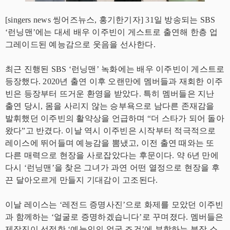
[singers news 씽어즈뉴스, 홍기한기자] 31일 방송되는 SBS
‘런닝맨’에는 대세 배우 이주빈이 게스트로 출연해 한층 업
그레이드된 예능감으로 웃음을 선사한다.
최근 진행된 SBS ‘런닝맨’ 녹화에는 배우 이주빈이 게스트로
등장했다. 2020년 출연 이후 오랜만에 멤버들과 재회한 이주
빈은 등장부터 뜨거운 환영을 받았다. 특히 멤버들은 지난
출연 당시, 몸을 사리지 않는 승부욕으로 남다른 존재감을
발휘했던 이주빈의 활약상을 언급하며 “더 스타가 되어 돌아
왔다”고 반겼다. 이날 역시 이주빈은 시작부터 적극적으로
레이스에 뛰어들며 예능감을 뽐냈고, 이전 출연 때와는 또
다른 매력으로 현장을 사로잡았다는 후문이다. 약 6년 만에
다시 ‘런닝맨’을 찾은 그녀가 과연 어떤 열정으로 현장을 후
끈 달아오르게 만들지 기대감이 고조된다.
이날 레이스는 ‘레전드 증명사진’으로 화제를 모았던 이주빈
과 함께하는 ‘얼굴로 증명하겠습니다’로 꾸며졌다. 멤버들은
제작진이 선정한 ‘예능인의 얼굴 조건’에 부합하는 분장 소