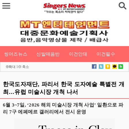
씽어즈뉴스
신발매음반
이건안돼
이건필수
확대
l
축소
한국도자재단, 파리서 한국 도자예술 특별전 개
최…유럽 미술시장 개척 나서
6월 3~7일, ‘2026 해외 미술시장 개척 사업’ 일환으로 파
리 7구 에페메르 갤러리에서 전시 운영