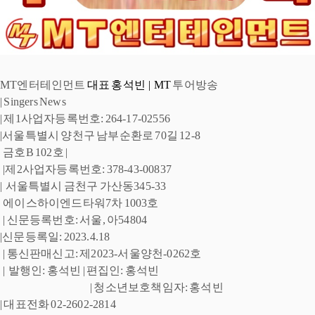
MT엔터테인먼트
 대표 홍석빈  |  MT
 투어방송 
| 
Singers News 
| 제1사업자등록번호: 264-17-02556 
|서울특별시 양천구 남부순환로 
70길 12-8
 금호B 102호 |
 |제2사업자등록번호: 378-43-00837 
|  
서울특별시 금천구 
가산동345-33
 에이스하이엔드타워7차 1003호
| 신문등록번호: 서울, 아54804 
|신문등록일: 2023.4.18
 | 통신판매신고: 제2023-서울양천-0262호
 |  발행인: 홍석빈 
| 편집인: 홍석빈  
| 청소년보호책임자: 홍석빈 
| 대표전화 02-2602-2814 