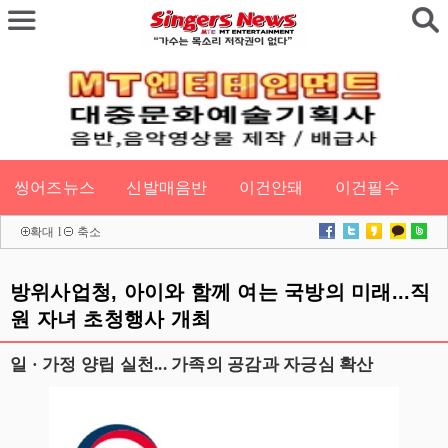
씽어즈뉴스
신발매음반
이건안돼
이건필수
확대
l
축소
방위사업청, 아이와 함께 여는 국방의 미래...직
원 자녀 초청행사 개최
일 · 가정 양립 실천... 가족의 공감과 자긍심 확산