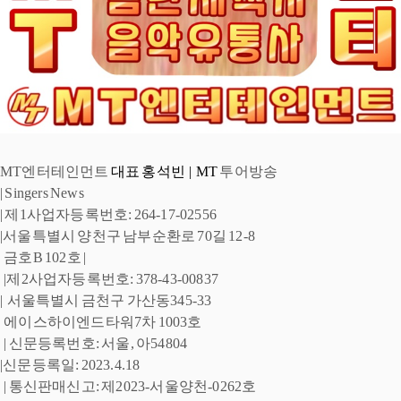
MT엔터테인먼트
 대표 홍석빈  |  MT
 투어방송 
| 
Singers News 
| 제1사업자등록번호: 264-17-02556 
|서울특별시 양천구 남부순환로 
70길 12-8
 금호B 102호 |
 |제2사업자등록번호: 378-43-00837 
|  
서울특별시 금천구 
가산동345-33
 에이스하이엔드타워7차 1003호
| 신문등록번호: 서울, 아54804 
|신문등록일: 2023.4.18
 | 통신판매신고: 제2023-서울양천-0262호