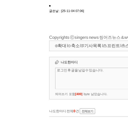
Copyrights ⓒ singers news 씽어즈뉴스 &
확대
l
축소
l
기사목록
l
프린트
l