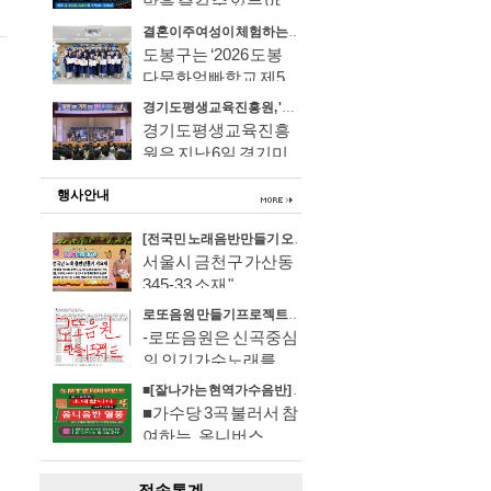
밤을 즐길 수 있는 야..
결혼이주여성이 체험하는 우리 아이 학교 생활, '도봉다문화엄빠학교' 제5기 졸업식 성료
도봉구는 ‘2026 도봉
다문화엄빠학교 제5..
경기도평생교육진흥원, '같이' 보는 '가치' 있는 영어뮤지컬 무료 공연
경기도평생교육진흥
원은 지난 6일 경기미..
행사안내
[전국민 노래 음반만들기 오디션] 행사에 초대합니다
서울시 금천구 가산동
345-33 소재 "..
로또음원 만들기프로젝트에 초대
-로또음원은 신곡중심
의 인기가수노래를 ..
■[잘나가는 현역가수 음반] 및 [불후의 명품보이스 음반] 인기리에 참가자 접수중
■가수당 3곡 불러서 참
여하는, 옴니버스..