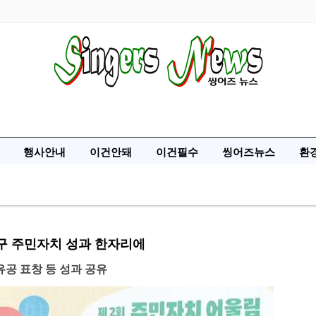
행사안내
이건안돼
이건필수
씽어즈뉴스
환