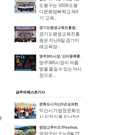
도봉구는 ‘2026 도봉
다문화엄빠학교 제5
기’ 교육..
경기도평생교육진흥원, '같이' 보는 '가치' 있는 영어뮤지컬 무료 공연
경기도평생교육진흥
원은 지난 6일 경기미
래교육양..
영주365시장, ‘선비풍류 夜시장’ 8월 7일 전격 개장!
영주365시장이 여름
밤을 즐길 수 있는 야시
장으로 ..
금주의 베스트기사
문화도시 익산 5년 성과 한자리에서 만나보세요
익산시가 법정문화도
시 지정 이후 지난 5년
간 시민..
영양고추 H.O.T Festival, 올해도 서울광장 찾는다
영양군이 오는 8월 27