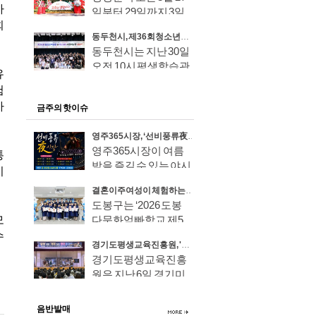
일부터 29일까지 3일
간 서울..
동두천시, 제36회 청소년백일장 및 제25회 시민백일장 시상식 개최 성료
동두천시는 지난 30일
오전 10시 평생학습관
공연..
금주의 핫이슈
영주365시장, ‘선비풍류 夜시장’ 8월 7일 전격 개장!
영주365시장이 여름
밤을 즐길 수 있는 야시
장으로 ..
결혼이주여성이 체험하는 우리 아이 학교 생활, '도봉다문화엄빠학교' 제5기 졸업식 성료
도봉구는 ‘2026 도봉
다문화엄빠학교 제5
기’ 교육..
경기도평생교육진흥원, '같이' 보는 '가치' 있는 영어뮤지컬 무료 공연
경기도평생교육진흥
원은 지난 6일 경기미
래교육양..
음반발매