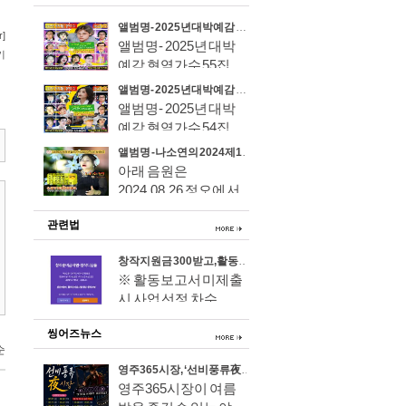
앨범명- 2025년 대박예감 현역가수 55집
앨범명- 2025년 대박
예감 현역가수 55집..
앨범명- 2025년 대박예감 현역가수 54집
앨범명- 2025년 대박
예감 현역가수 54집..
앨범명 - 나소연의 2024 제17집 Mt-Ymusic Official Artist 음원은 2024.08.26 정오에 서비스 공개되었습니다.
아래 음원은
2024.08.26 정오에 서
비스 ..
관련법
창작지원금 300받고, 활동보고안하면 더 못타먹는수가 있어요
※ 활동보고서 미제출
시 사업 선정 차수..
씽어즈뉴스
영주365시장, ‘선비풍류 夜시장’ 8월 7일 전격 개장!
영주365시장이 여름