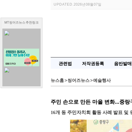
UPDATED.
2026년 08월 07일
MT씽어즈뉴스 추천링크
관련법
저작권등록
음반발매
뉴스홈
>
씽어즈뉴스
>
예술행사