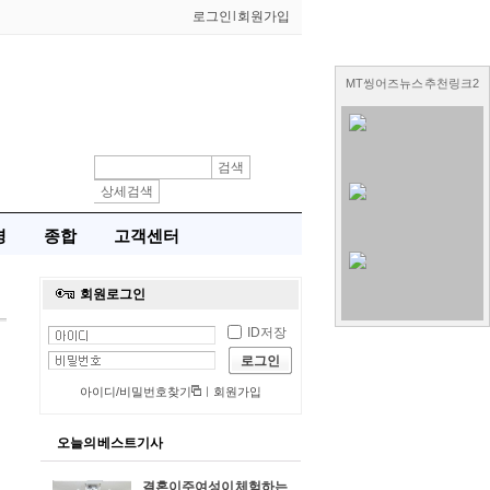
로그인
l
회원가입
MT씽어즈뉴스 추천링크2
검색
상세검색
경
종합
고객센터
오늘의 베스트기사
결혼이주여성이 체험하는 우리 아이 학교 생활, '도봉다문화엄빠학교' 제5기 졸업식 성료