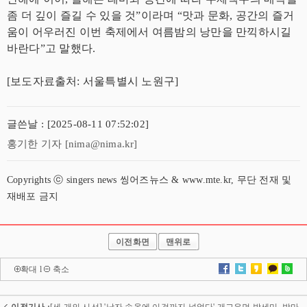
좀 더 깊이 즐길 수 있을 것”이라며 “맛과 문화, 공간의 즐거
움이 어우러진 이번 축제에서 여름밤의 낭만을 만끽하시길
바란다”고 말했다.
[보도자료출처: 서울특별시 노원구]
글쓴날 : [2025-08-11 07:52:02]
홍기한 기자 [nima@nima.kr]
Copyrights ⓒ singers news 씽어즈뉴스 & www.mte.kr, 무단 전재 및
재배포 금지
이전화면
맨위로
확대
l
축소
이전기사 :
[세 개의 시선] '남자 속옷에 이것까지 넣었다' 개그우먼 박세미, 밤마