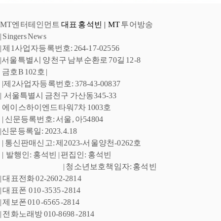
MT엔터테인먼트
 대표 홍석빈  |  MT
 투어방송 
| 
Singers News 
| 제1사업자등록번호: 264-17-02556 
|서울특별시 양천구 남부순환로 
70길 12-8
 금호B 102호 |
 |제2사업자등록번호: 378-43-00837 
|  
서울특별시 금천구 
가산동345-33
 에이스하이엔드타워7차 1003호
| 신문등록번호: 서울, 아54804 
|신문등록일: 2023.4.18
 | 통신판매신고: 제2023-서울양천-0262호
 |  발행인: 홍석빈 
| 편집인: 홍석빈  
| 청소년보호책임자: 홍석빈 
| 대표전화 02-2602-2814 
| 대표폰  010 -3535 -2814  
| 제보폰 010 -6565 -2814 
| 전화노래방 010-8698 -2814 