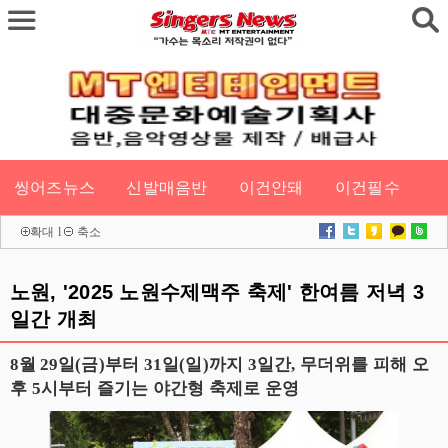
씽어즈뉴스
신발매음반
이건안돼
이건필수
확대
l
축소
노원, '2025 노원수제맥주 축제' 한여름 저녁 3
일간 개최
8월 29일(금)부터 31일(일)까지 3일간, 무더위를 피해 오
후 5시부터 즐기는 야간형 축제로 운영